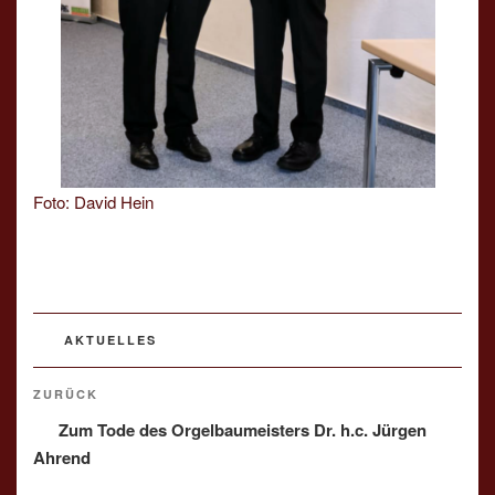
Foto: David Hein
KATEGORIEN
AKTUELLES
Beitragsnavigation
Vorheriger
ZURÜCK
Beitrag
Zum Tode des Orgelbaumeisters Dr. h.c. Jürgen
Ahrend