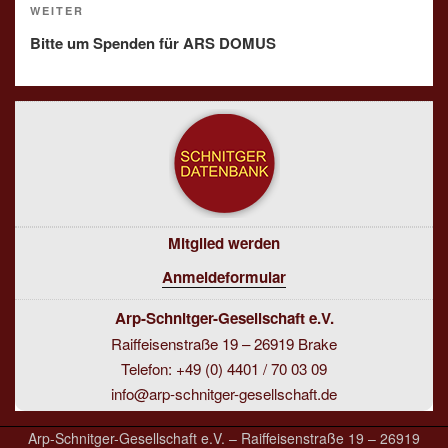
Nächster
WEITER
Beitrag
Bitte um Spenden für ARS DOMUS
Mitglied werden
Anmeldeformular
Arp-Schnitger-Gesellschaft e.V.
Raiffeisenstraße 19 – 26919 Brake
Telefon: +49 (0) 4401 / 70 03 09
info@arp-schnitger-gesellschaft.de
Arp-Schnitger-Gesellschaft e.V. – Raiffeisenstraße 19 – 26919