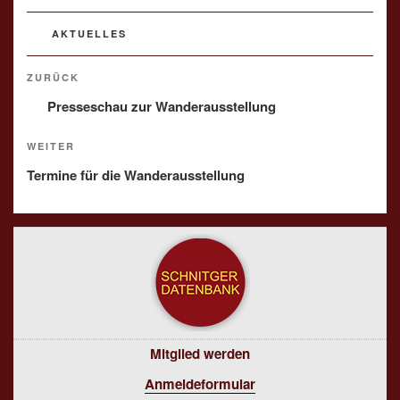
KATEGORIEN
AKTUELLES
Beitragsnavigation
Vorheriger
ZURÜCK
Beitrag
Presseschau zur Wanderausstellung
Nächster
WEITER
Beitrag
Termine für die Wanderausstellung
Mitglied werden
Anmeldeformular