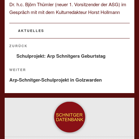
Dr. h.c. Björn Thümler (neuer 1. Vorsitzender der ASG) im
Gespräch mit mit dem Kulturredakteur Horst Hollmann
KATEGORIEN
AKTUELLES
Beitragsnavigation
Vorheriger
ZURÜCK
Beitrag
Schulprojekt: Arp Schnitgers Geburtstag
Nächster
WEITER
Beitrag
Arp-Schnitger-Schulprojekt in Golzwarden