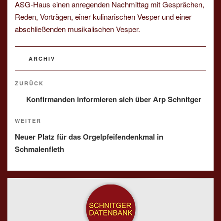
ASG-Haus einen anregenden Nachmittag mit Gesprächen,
Reden, Vorträgen, einer kulinarischen Vesper und einer
abschließenden musikalischen Vesper.
KATEGORIEN
ARCHIV
Beitragsnavigation
Vorheriger
ZURÜCK
Beitrag
Konfirmanden informieren sich über Arp Schnitger
Nächster
WEITER
Beitrag
Neuer Platz für das Orgelpfeifendenkmal in
Schmalenfleth