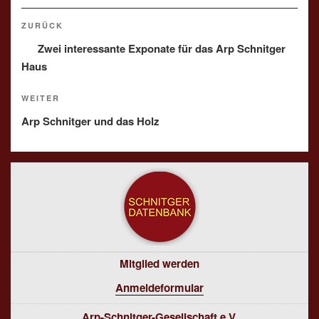
Beitragsnavigation
Vorheriger
ZURÜCK
Beitrag
Zwei interessante Exponate für das Arp Schnitger
Haus
Nächster
WEITER
Beitrag
Arp Schnitger und das Holz
Mitglied werden
Anmeldeformular
Arp-Schnitger-Gesellschaft e.V.