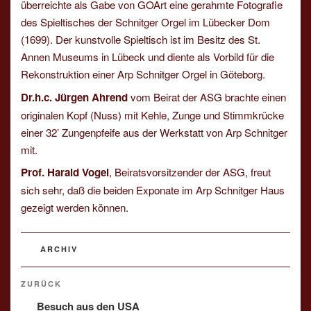
überreichte als Gabe von GOArt eine gerahmte Fotografie
des Spieltisches der Schnitger Orgel im Lübecker Dom
(1699). Der kunstvolle Spieltisch ist im Besitz des St.
Annen Museums in Lübeck und diente als Vorbild für die
Rekonstruktion einer Arp Schnitger Orgel in Göteborg.
Dr.h.c. Jürgen Ahrend
vom Beirat der ASG brachte einen
originalen Kopf (Nuss) mit Kehle, Zunge und Stimmkrücke
einer 32’ Zungenpfeife aus der Werkstatt von Arp Schnitger
mit.
Prof. Harald Vogel
, Beiratsvorsitzender der ASG, freut
sich sehr, daß die beiden Exponate im Arp Schnitger Haus
gezeigt werden können.
KATEGORIEN
ARCHIV
Beitragsnavigation
Vorheriger
ZURÜCK
Beitrag
Besuch aus den USA